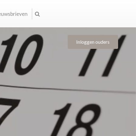
euwsbrieven
Inloggen ouders