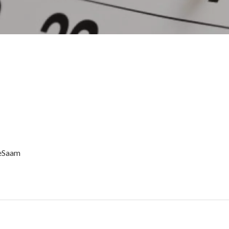
eSaam