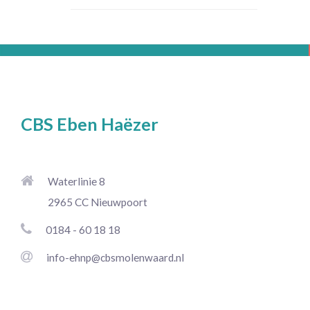
CBS Eben Haëzer
Waterlinie 8
2965 CC Nieuwpoort
0184 - 60 18 18
info-ehnp@cbsmolenwaard.nl