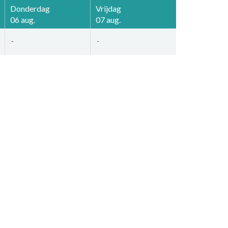
Donderdag
Vrijdag
06 aug.
07 aug.
-
-