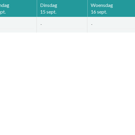
ndag
Dinsdag
Woensdag
pt.
15 sept.
16 sept.
-
-