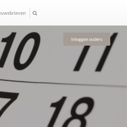
euwsbrieven
Inloggen ouders