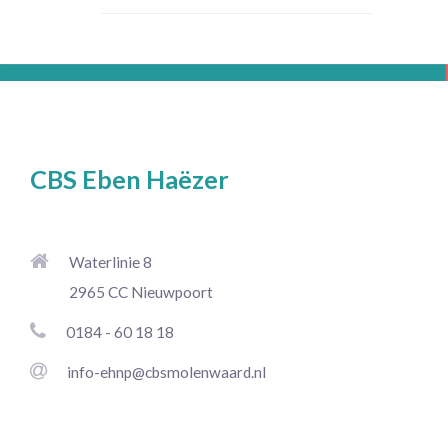
CBS Eben Haëzer
Waterlinie 8
2965 CC Nieuwpoort
0184 - 60 18 18
info-ehnp@cbsmolenwaard.nl