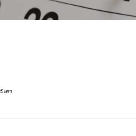
eSaam